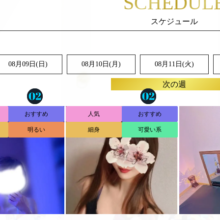
SCHEDUL
08月09日(
日
)
08月10日(月)
08月11日(火)
次の週
おすすめ
人気
おすすめ
明るい
細身
可愛い系
き (22)
るん (20)
★高品
156
F
165
D
B.
T.
B.
ュー11件
レビュー16件
:00～02:00
18:00～03:00