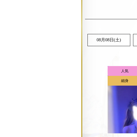
08月08日(
土
)
人気
細身
ゆづ
T.
レビ
18