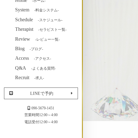
Home
-ホーム-
System
-料金システム-
Schedule
-スケジュール-
Therapist
-セラピスト一覧-
Review
-レビュー一覧-
Blog
-ブログ-
Access
-アクセス-
Q&A
-よくある質問-
Recruit
-求人-
LINEで予約
090-5679-1451
営業時間12:00～4:00
電話受付12:00～4:00